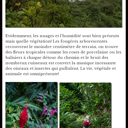
Evidemment, les nuages et l’humidité sont bien présents
mais quelle végétation! Les fougères arborescentes
recouvrent le moindre centimètre de terrain, on trouve
des fleurs tropicales comme les roses de porcelaine ou les
balisiers à chaque détour du chemin et le bruit des
nombreux ruisseaux est couvert la musique incessante
des oiseaux et insectes qui pullulent. La vie, végétale et
animale est omniprésente!