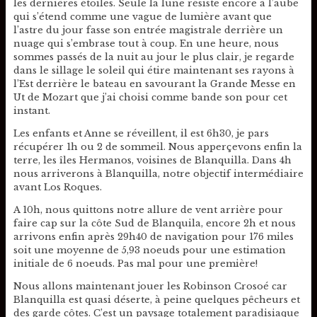
les dernières étoiles. Seule la lune résiste encore à l’aube
qui s’étend comme une vague de lumière avant que
l’astre du jour fasse son entrée magistrale derrière un
nuage qui s’embrase tout à coup. En une heure, nous
sommes passés de la nuit au jour le plus clair, je regarde
dans le sillage le soleil qui étire maintenant ses rayons à
l’Est derrière le bateau en savourant la Grande Messe en
Ut de Mozart que j’ai choisi comme bande son pour cet
instant.
Les enfants et Anne se réveillent, il est 6h30, je pars
récupérer 1h ou 2 de sommeil. Nous apperçevons enfin la
terre, les îles Hermanos, voisines de Blanquilla. Dans 4h
nous arriverons à Blanquilla, notre objectif intermédiaire
avant Los Roques.
A 10h, nous quittons notre allure de vent arrière pour
faire cap sur la côte Sud de Blanquila, encore 2h et nous
arrivons enfin après 29h40 de navigation pour 176 miles
soit une moyenne de 5,93 noeuds pour une estimation
initiale de 6 noeuds. Pas mal pour une première!
Nous allons maintenant jouer les Robinson Crosoé car
Blanquilla est quasi déserte, à peine quelques pêcheurs et
des garde côtes. C’est un paysage totalement paradisiaque