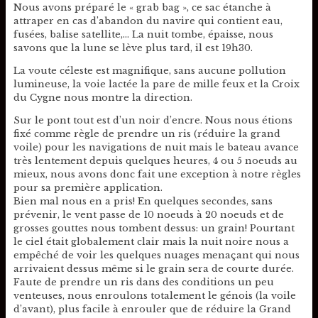
Nous avons préparé le « grab bag », ce sac étanche à
attraper en cas d’abandon du navire qui contient eau,
fusées, balise satellite,… La nuit tombe, épaisse, nous
savons que la lune se lève plus tard, il est 19h30.
La voute céleste est magnifique, sans aucune pollution
lumineuse, la voie lactée la pare de mille feux et la Croix
du Cygne nous montre la direction.
Sur le pont tout est d’un noir d’encre. Nous nous étions
fixé comme règle de prendre un ris (réduire la grand
voile) pour les navigations de nuit mais le bateau avance
très lentement depuis quelques heures, 4 ou 5 noeuds au
mieux, nous avons donc fait une exception à notre règles
pour sa première application.
Bien mal nous en a pris! En quelques secondes, sans
prévenir, le vent passe de 10 noeuds à 20 noeuds et de
grosses gouttes nous tombent dessus: un grain! Pourtant
le ciel était globalement clair mais la nuit noire nous a
empêché de voir les quelques nuages menaçant qui nous
arrivaient dessus même si le grain sera de courte durée.
Faute de prendre un ris dans des conditions un peu
venteuses, nous enroulons totalement le génois (la voile
d’avant), plus facile à enrouler que de réduire la Grand