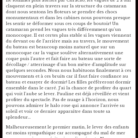
ne sommes plus abrités par Curacao, les vagues de 2 à 3m
claquent en plein travers sur la structure du catamaran
dont nous sentons les floteurs se prendre des chocs
monumentaux et dans les cabines nous pouvons presque
les sentir se déformer sous ces coups de boutoir! Un
catamaran prend les vagues très différemment qu’un
monocoque. Il est certes plus stable si les vagues viennent
du devant ou de l’arrière mais au travers, le mouvement
du bateau est beaucoup moins naturel que sur un
monocoque car la vague soulève alternativement une
coque puis l’autre et fait faire au bateau une sorte de
décollage / atterrissage d’un bon mètre d’amplitude sur
quelques secondes. Nous nous habituons finalement à ces
mouvements et à ces bruits car il faut faire confiance au
bateau et essayer de dormir! Les filles préfèreront dormir
ensemble dans le carré. J’ai la chance de profiter du quart
qui voit l’aube se lever. Pauline est déjà réveillée et vient
profiter du spectacle. Pas de nuage à l’horizon, nous
pouvons admirer le halo rose qui annonce l’arrivée su
soleil et voir ce dernier apparaître dans toute sa
splendeur…
Malheureusement le premier matin, le lever des enfants
est moins sympathique car accompagné du mal de mer