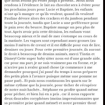
que nous avions pu éviter jusqu’à présent… Nous nous
rendons à l’évidence: le lait au chocolat sera à éviter pour
les prochains jours pour Lucie et Baptiste, les enfants
n’ont qu’à manger ce qu’ils veulent, quand ils veulent!
Pauline dévore alors des crackers et du jambon pendant
toute la journée, tandis que Lucie a une préférence pour
le pain avec du beurre. Baptiste mange un peu plus de
tout. Après avoir pris cette décision, les enfants vont
beaucoup mieux et le mal de mer s’estompe au cours de
la matinée. Les vagues sont cependant assez grosses (au
moins 3 mètres de creux) et il est difficile pour eux de lire,
dessiner ou jouer. Pour cette première journée, ils auront
le droit à beaucoup de dessins animés, merci Tintin et
Disney! Cette super baby sitter nous est d’une grande aide,
car pour ma part, je ne suis vraiment pas en forme, et je
n’arrive pas à avaler grand chose (je commence à me
demander pourquoi j’ai passé du temps à nous préparer
des petits plats à l’avance puisque même une pomme ne
passe pas!)… Et puis nous continuons les quarts sur le
même rythme que la journée, pour tâcher de récupérer
de notre nuit hachée… Stéphane en profite quand même
pour pécher, et bien lui en a pris , car il nous rapporte
deux daurades coryphènes (moins impressionnantes que
sa première prise quand même!) et notre premier thon!